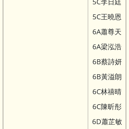
5C李日廷
5C王曉恩
6A蕭尊天
6A梁泓浩
6B蔡詩妍
6B黃溢朗
6C林禧晴
6C陳昕彤
6D蕭芷敏