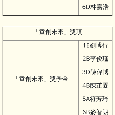
6D林嘉浩
「童創未來」獎項
1E劉博行
2B李俊瑾
3D陳偉博
「童創未來」獎學金
4B陳芷霖
5A符芳琦
6B麥智朗