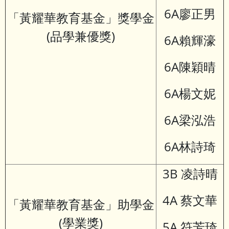
6A廖正男
「黃耀華教育基金」獎學金
(品學兼優獎)
6A賴輝濠
6A陳穎晴
6A楊文妮
6A梁泓浩
6A林詩琦
3B 凌詩晴
4A 蔡文華
「黃耀華教育基金」助學金
(學業獎)
5A 符芳琦