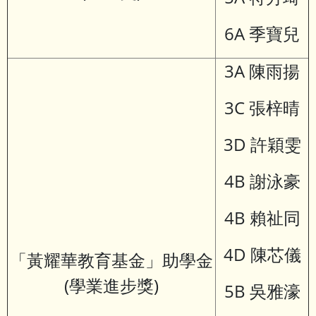
6A 季寶兒
3A 陳雨揚
3C 張梓晴
3D 許穎雯
4B 謝泳豪
4B 賴祉同
4D 陳芯儀
「黃耀華教育基金」助學金
(學業進步獎)
5B 吳雅濠