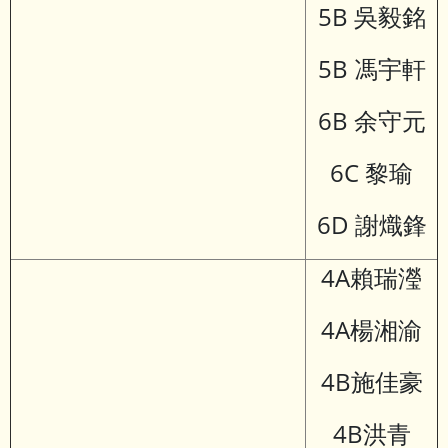
5B 吳毅銘
5B 馮宇軒
6B 余守元
6C 黎瑜
6D 謝熾鋒
4A賴瑞瀅
4A楊湘渝
4B施佳豪
4B洪青