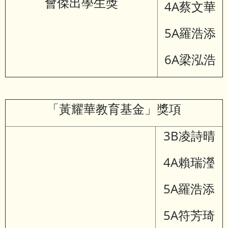
會傑出學生獎
4A蔡文華
5A羅浩添
6A梁泓浩
「黃耀華教育基金」獎項
3B凌詩晴
4A賴瑞瀅
5A羅浩添
5A符芳琦