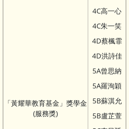
4C高一心
4C朱一笑
4D蔡楓霏
4D洪詩佳
5A曾思納
5A羅洵穎
5B蘇淇允
「黃耀華教育基金」獎學金
(服務獎)
5B盧芷萱