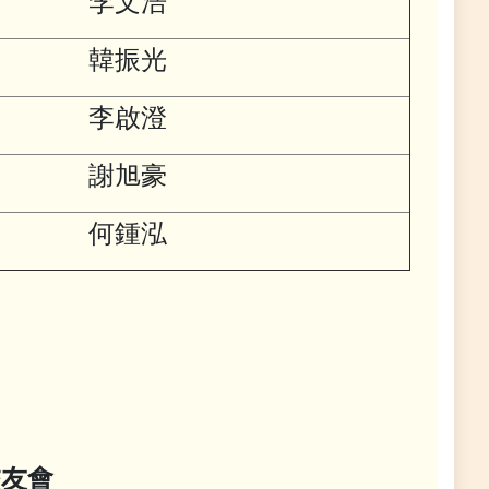
李文浩
韓振光
李啟澄
謝旭豪
何鍾泓
校友會