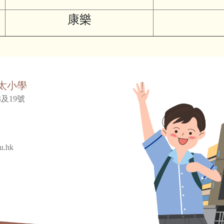
康樂
太小學
及19號
u.hk