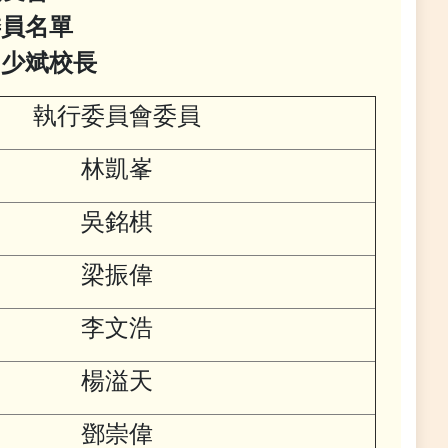
委員名單
田少斌校長
執行委員會委員
林凱峯
吳銘棋
梁振偉
李文浩
楊溢天
鄧崇偉