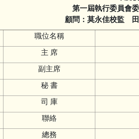
第一屆執行委員會
顧問：莫永佳校監 
職位名稱
主 席
副主席
秘 書
司 庫
聯絡
總務