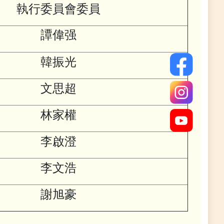
執行委員會委員
譚偉强
韓振光
文思超
林家權
李啟澄
李文浩
謝旭豪