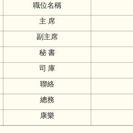
職位名稱
主 席
副主席
秘 書
司 庫
聯絡
總務
康樂