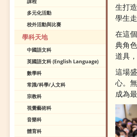
課程
生打造
多元化活動
學生
校外活動與比賽
在這
學科天地
典角
中國語文科
道具
英國語文科 (English Language)
這場
數學科
心。
常識/科學/人文科
成為
宗教科
視覺藝術科
音樂科
體育科