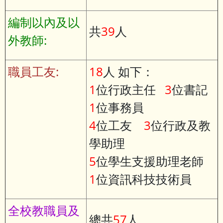
編制以內及以
共
39
人
外教師:
職員工友:
18
人 如下：
1
位行政主任
3
位書記
1
位事務員
4
位工友
3
位行政及教
學助理
5
位學生支援助理老師
1
位資訊科技技術員
全校教職員及
總共
57
人