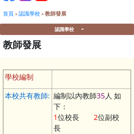
首頁
»
認識學校
»
教師發展
認識學校
教師發展
學校編制
本校共有教師:
編制以內教師
35
人 如
下：
1
位校長
2
位副校
長